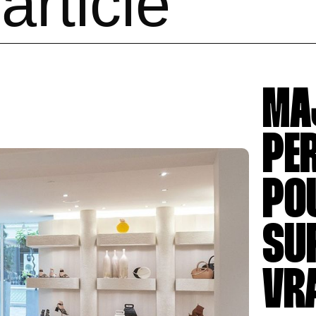
article
MA
PE
PO
SU
VR