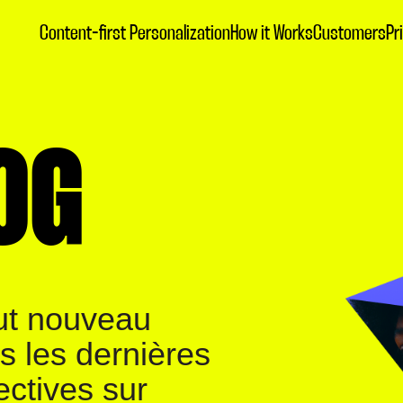
Content-first Personalization
How it Works
Customers
Pr
OG
ut nouveau
s les dernières
ctives sur