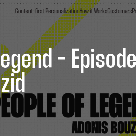
Content-first Personalization
How it Works
Customers
P
egend - Episode 
zid