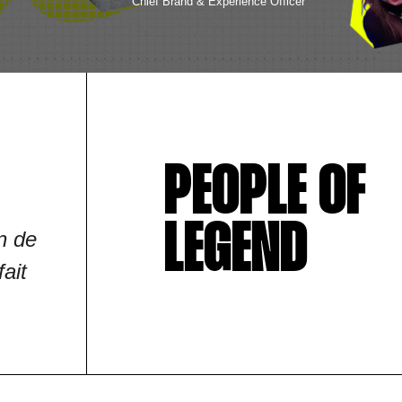
Chief Brand & Experience Officer
PEOPLE OF
LEGEND
n de
ait