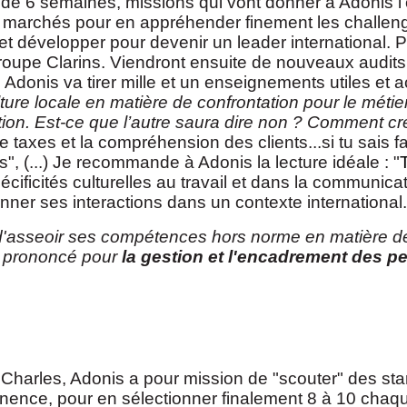
 de 6 semaines, missions qui vont donner à Adonis l'o
ents marchés pour en appréhender finement les challe
r et développer pour devenir un leader international.
oupe Clarins. Viendront ensuite de nouveaux audits 
; Adonis va tirer mille et un enseignements utiles et 
ure locale en matière de confrontation pour le métier d
on. Est-ce que l’autre saura dire non ? Comment crée
e taxes et la compréhension des clients...si tu sais f
s", (...) Je recommande à Adonis la lecture idéale : "
écificités culturelles au travail et dans la communica
ner ses interactions dans un contexte international.
d'asseoir ses compétences hors norme en matière de c
t prononcé pour
la gestion et l'encadrement des 
arles, Adonis a pour mission de "scouter" des start
rtinence, pour en sélectionner finalement 8 à 10 cha