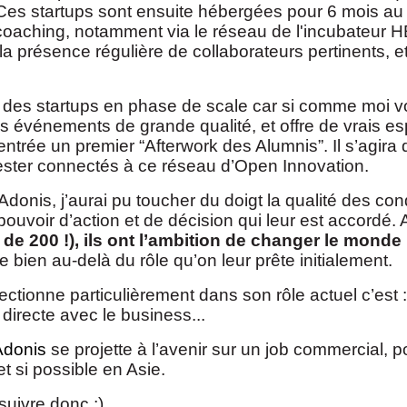
. Ces startups sont ensuite hébergées pour 6 mois au s
 coaching, notamment via le réseau de l'incubateur HE
 à la présence régulière de collaborateurs pertinents,
ur des startups en phase de scale car si comme moi v
événements de grande qualité, et offre de vrais espac
a rentrée un premier “Afterwork des Alumnis”. Il s’agir
rester connectés à ce réseau d’Open Innovation.
onis, j’aurai pu toucher du doigt la qualité des condi
pouvoir d’action et de décision qui leur est accordé. A
de 200 !), ils ont l’ambition de changer le monde 
 bien au-delà du rôle qu’on leur prête initialement.
ctionne particulièrement dans son rôle actuel c’est : la
e directe avec le business...
Adonis
se projette à l’avenir sur un job commercial, p
 et si possible en Asie.
suivre donc ;)