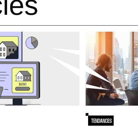
cles
TENDANCES