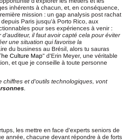
pportunité d'explorer les métiers et les
nges inhérents à chacun, et, en conséquence,
 Première mission : un gap analysis post rachat
depuis Paris jusqu'à Porto Rico, aux
actionnables pour ses expériences à venir :
’auditeur, il faut avoir capté cela pour éviter
r une situation qui favorise la
aire du business au Brésil, alors tu sauras
The Culture Map
" d'Erin Meyer, une véritable
tion, et que je conseille à toute personne
hiffres et d'outils technologiques, vont
personnes
.
ups, les mettre en face d'experts seniors de
que année, chacune devant répondre à de forts