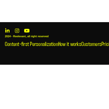
2024 - Reelevant, all right reserved
Content-first Personalization
How it works
Customers
Pric